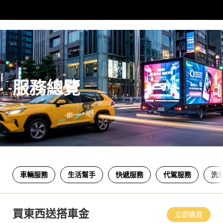
服務總覽
車輛服務
生活幫手
快遞服務
代駕服務
洗
買東西送搭車金
立即購買