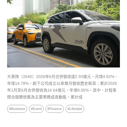
大車隊（2640）2026年6月合併營收達2.93億元，月增4.82%、
年增14.78%，創下公司成立以來單月營收歷史新高；累計2026
年1月至6月合併營收為16.64億元，年增8.05%。其中，計程車
媒合服務依舊為主要業務成長動能，累計成
#
Business
#
Event
#
Finance
#
Lifestyle