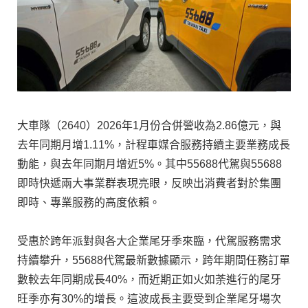
大車隊（2640）2026年1月份合併營收為2.86億元，與
去年同期月增1.11%，計程車媒合服務持續主要業務成長
動能，與去年同期月增近5%。其中55688代駕與55688
即時快遞兩大事業群表現亮眼，反映出消費者對於集團
即時、專業服務的高度依賴。
受惠於跨年派對與各大企業尾牙季來臨，代駕服務需求
持續攀升，55688代駕最新數據顯示，跨年期間任務訂單
數較去年同期成長40%，而近期正如火如荼進行的尾牙
旺季亦有30%的增長。這波成長主要受到企業尾牙場次