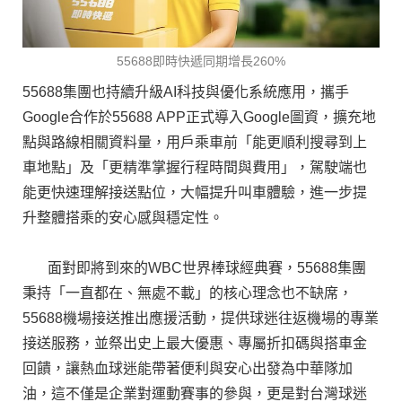
55688即時快遞同期增長260%
55688集團也持續升級AI科技與優化系統應用，攜手
Google合作於55688 APP正式導入Google圖資，擴充地
點與路線相關資料量，用戶乘車前「能更順利搜尋到上
車地點」及「更精準掌握行程時間與費用」，駕駛端也
能更快速理解接送點位，大幅提升叫車體驗，進一步提
升整體搭乘的安心感與穩定性。
面對即將到來的WBC世界棒球經典賽，55688集團
秉持「一直都在、無處不載」的核心理念也不缺席，
55688機場接送推出應援活動，提供球迷往返機場的專業
接送服務，並祭出史上最大優惠、專屬折扣碼與搭車金
回饋，讓熱血球迷能帶著便利與安心出發為中華隊加
油，這不僅是企業對運動賽事的參與，更是對台灣球迷