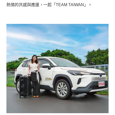
熱情的共感與應援，一起「TEAM TAIWAN」。