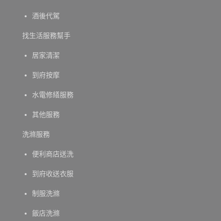
酒後代駕
找生活服務幫手
居家清潔
到府按摩
水電修繕服務
其他服務
洗滌服務
便利商店送洗
到府收送衣服
制服洗滌
飯店洗滌