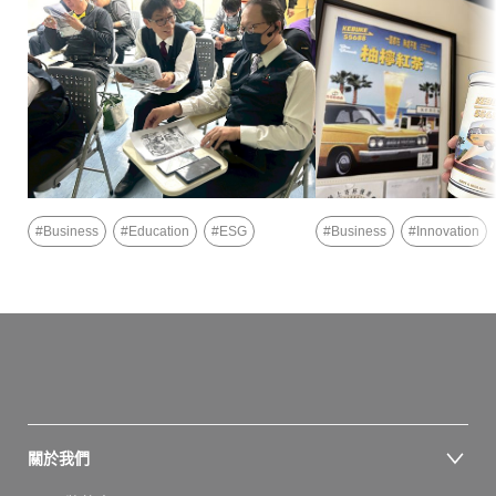
茶飲消費力！5568
造生活服務新商模
#
Business
#
Innovation
#
Business
#
Education
#
ESG
關於我們