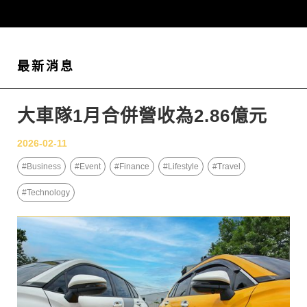
最新消息
大車隊1月合併營收為2.86億元
2026-02-11
#
Business
#
Event
#
Finance
#
Lifestyle
#
Travel
#
Technology