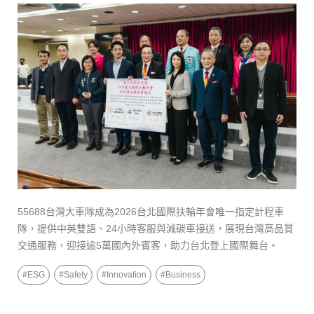
55688台灣大車隊成為2026台北國際扶輪年會唯一指定計程車
隊，提供中英雙語、24小時客服與減碳車接送，展現台灣高品質
交通服務，迎接逾5萬國內外賓客，助力台北登上國際舞台。
#
ESG
#
Safety
#
Innovation
#
Business