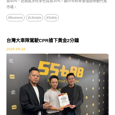
長40%、近期尾牙旺季也成長30%，顯示年終聚會強勁帶動代駕
市場。
#
Business
#
Lifestyle
#
Safety
台灣大車隊駕駛CPR搶下黃金2分鐘
2025-09-28