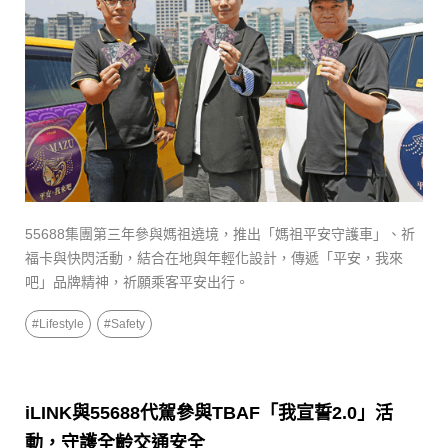
55688集團第三年參與媽祖遶境，推出「媽祖平安守護車」、祈
福卡與快閃活動，結合在地與年輕化設計，傳遞「平安，我來
吧」品牌精神，祈願乘客平安出行。
#
Lifestyle
#
Safety
iLINK與55688代駕參與TBAF「我宣誓2.0」活
動，守護全齡交通安全