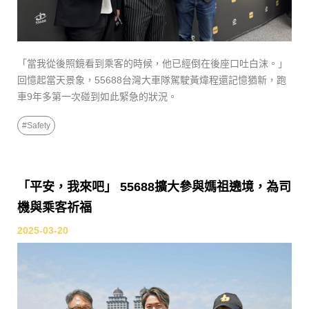
「當我從後照鏡看到乘客的時候，他已經倒在後座口吐白沫。」
回憶起當天景象，55688台灣大車隊駕駛黃煒程還記憶猶新，跑
車9年多第一次碰到如此緊急的狀況。
#
Safety
「平安，我來吧」 55688擴大參與媽祖遶境，為司
機與乘客祈福
2025-03-20