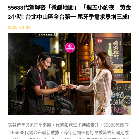
55688代駕解密「微醺地圖」 「週五小酌夜」黃金
2小時! 台北中山區全台第一 尾牙季需求暴增三成!
2026-02-09
隨著跨年與尾牙季來臨，代駕服務需求持續攀升，55688集團旗
下55688代駕公布最新數據，跨年期間任務訂單數較去年同期成