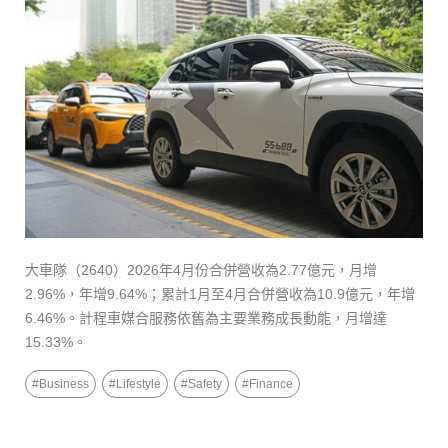
大車隊（2640）2026年4月份合併營收為2.77億元，月增
2.96%，年增9.64%；累計1月至4月合併營收為10.9億元，年增
6.46%。計程車媒合服務依舊為主要業務成長動能，月增達
15.33%。
#
Business
#
Lifestyle
#
Safety
#
Finance