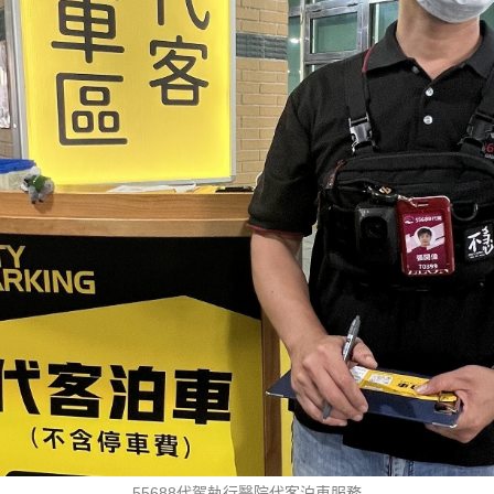
55688代駕執行醫院代客泊車服務