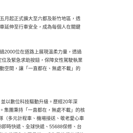
五月起正式擴大至六都及新竹地區，透
乘車延伸至行車安全，成為每個人在關鍵
2000位在道路上展現溫柔力量，透過
定位及緊急求助按鈕，保障女性駕駛執業
動空間，讓「一直都在、無處不載」的
，並以數位科技驅動升級。歷經20年深
。集團秉持「一直都在，無處不載」的核
車隊（多元計程車、機場接送、敬老愛心車
88即時快遞、全球快遞、55688保修、台