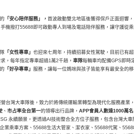
的
「安心陪伴服務」，
首波啟動雙北地區後獲得保戶正面迴響，
手機撥打55688即可啟動專人到場及電話陪伴服務，讓守護從
車隊
「女性專車」
也迎來七周年，持續招募女性駕駛，目前已有超過
求，每年指定專車超過1萬2千趟，
車隊
每輛車均配備GPS即時
的
「好孕專車」
服務，讓每一位媽咪與孩子皆能享有最安全的移
接手經營台灣大車隊後，致力於將傳統運輸業轉型為現代化服務產業
駛
、
市占率全台第一
的領導出行品牌，
APP會員人數達1000萬名
ESG 永續願景，更透過AI技術整合全方位子服務，包含台灣大
企業乘車方案、55688生活大管家、潔衣家、55688代駕、556