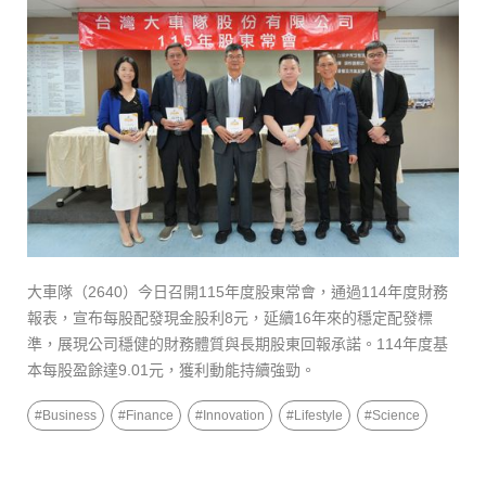
大車隊（2640）今日召開115年度股東常會，通過114年度財務
報表，宣布每股配發現金股利8元，延續16年來的穩定配發標
準，展現公司穩健的財務體質與長期股東回報承諾。114年度基
本每股盈餘達9.01元，獲利動能持續強勁。
#
Business
#
Finance
#
Innovation
#
Lifestyle
#
Science