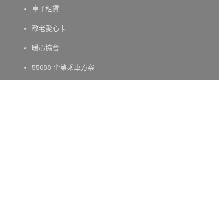
車子租賃
敬老愛心卡
暖心協會
55688 企業乘車方案
數位多元支付
投資人專區
公司資料
財務資訊
股東會資訊
公司治理