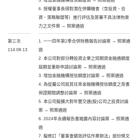
5. 增加金融機構授信額度案 → 照案通過
6. 授權董事長得對潛在併購機會（含投資、合
資、策略聯盟等）進行評估及簽署不具法律拘束
力之文件案 → 照案通過
第三次
1. 一一四年第2季合併財務報告討論案 → 照案通
114.08.13
過
2. 本公司對部分轉投資企業之短期資金融通額度
屆期並重新申請討論案 → 照案通過
3. 增加金融機構授信額度討論案 → 照案通過
4. 為從屬公司就其往來金融機構授信額度之背書
保證期間調整討論案 → 照案通過
5. 本公司擬擴大對年豐交通(股)公司之投資討論
案 → 照案通過
6. 2024年永續報告書揭露內容討論案 → 照案通
過
7. 擬修訂「董事會績效評估作業辦法」部份條文